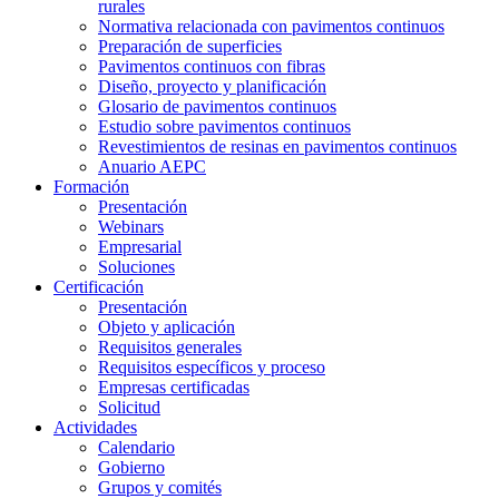
rurales
Normativa relacionada con pavimentos continuos
Preparación de superficies
Pavimentos continuos con fibras
Diseño, proyecto y planificación
Glosario de pavimentos continuos
Estudio sobre pavimentos continuos
Revestimientos de resinas en pavimentos continuos
Anuario AEPC
Formación
Presentación
Webinars
Empresarial
Soluciones
Certificación
Presentación
Objeto y aplicación
Requisitos generales
Requisitos específicos y proceso
Empresas certificadas
Solicitud
Actividades
Calendario
Gobierno
Grupos y comités