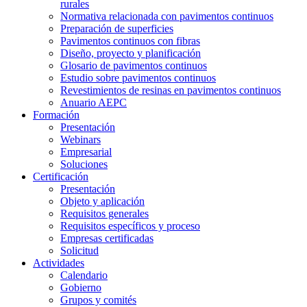
rurales
Normativa relacionada con pavimentos continuos
Preparación de superficies
Pavimentos continuos con fibras
Diseño, proyecto y planificación
Glosario de pavimentos continuos
Estudio sobre pavimentos continuos
Revestimientos de resinas en pavimentos continuos
Anuario AEPC
Formación
Presentación
Webinars
Empresarial
Soluciones
Certificación
Presentación
Objeto y aplicación
Requisitos generales
Requisitos específicos y proceso
Empresas certificadas
Solicitud
Actividades
Calendario
Gobierno
Grupos y comités