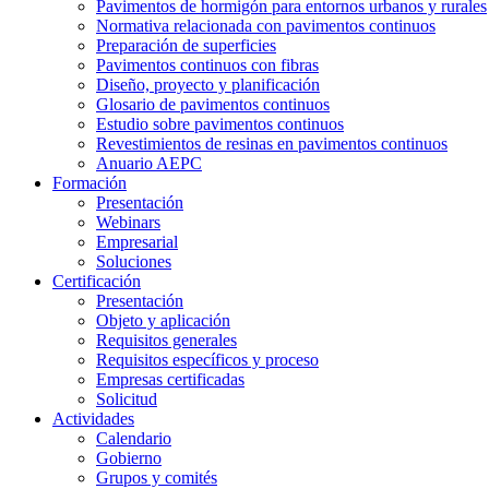
Pavimentos de hormigón para entornos urbanos y rurales
Normativa relacionada con pavimentos continuos
Preparación de superficies
Pavimentos continuos con fibras
Diseño, proyecto y planificación
Glosario de pavimentos continuos
Estudio sobre pavimentos continuos
Revestimientos de resinas en pavimentos continuos
Anuario AEPC
Formación
Presentación
Webinars
Empresarial
Soluciones
Certificación
Presentación
Objeto y aplicación
Requisitos generales
Requisitos específicos y proceso
Empresas certificadas
Solicitud
Actividades
Calendario
Gobierno
Grupos y comités