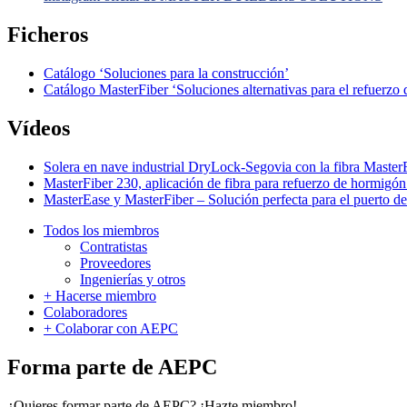
Ficheros
Catálogo ‘Soluciones para la construcción’
Catálogo MasterFiber ‘Soluciones alternativas para el refuerzo
Vídeos
Solera en nave industrial DryLock-Segovia con la fibra Maste
MasterFiber 230, aplicación de fibra para refuerzo de hormigó
MasterEase y MasterFiber – Solución perfecta para el puerto d
Todos los miembros
Contratistas
Proveedores
Ingenierías y otros
+ Hacerse miembro
Colaboradores
+ Colaborar con AEPC
Forma parte de AEPC
¿Quieres formar parte de AEPC? ¡Hazte miembro!