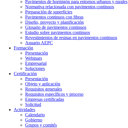
Pavimentos de hormigón para entornos urbanos y rurales
Normativa relacionada con pavimentos continuos
Preparación de superficies
Pavimentos continuos con fibras
Diseño, proyecto y planificación
Glosario de pavimentos continuos
Estudio sobre pavimentos continuos
Revestimientos de resinas en pavimentos continuos
Anuario AEPC
Formación
Presentación
Webinars
Empresarial
Soluciones
Certificación
Presentación
Objeto y aplicación
Requisitos generales
Requisitos específicos y proceso
Empresas certificadas
Solicitud
Actividades
Calendario
Gobierno
Grupos y comités