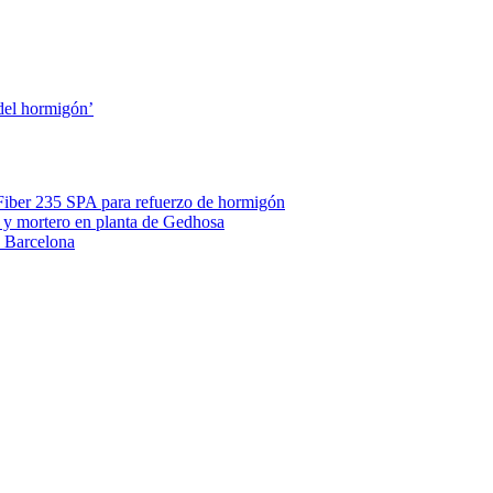
 del hormigón’
rFiber 235 SPA para refuerzo de hormigón
n y mortero en planta de Gedhosa
e Barcelona