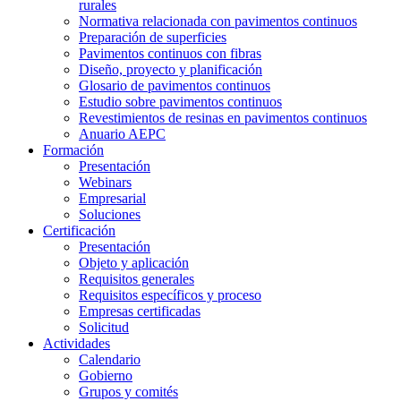
rurales
Normativa relacionada con pavimentos continuos
Preparación de superficies
Pavimentos continuos con fibras
Diseño, proyecto y planificación
Glosario de pavimentos continuos
Estudio sobre pavimentos continuos
Revestimientos de resinas en pavimentos continuos
Anuario AEPC
Formación
Presentación
Webinars
Empresarial
Soluciones
Certificación
Presentación
Objeto y aplicación
Requisitos generales
Requisitos específicos y proceso
Empresas certificadas
Solicitud
Actividades
Calendario
Gobierno
Grupos y comités