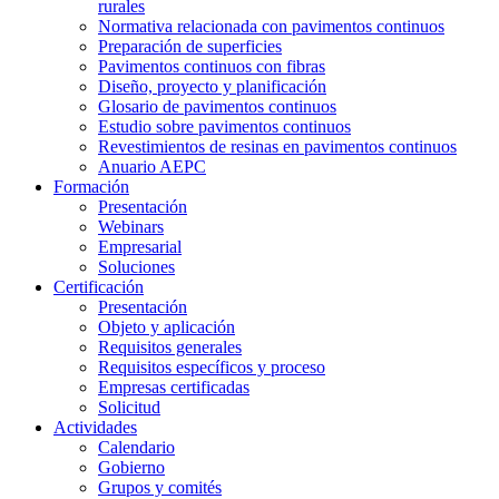
rurales
Normativa relacionada con pavimentos continuos
Preparación de superficies
Pavimentos continuos con fibras
Diseño, proyecto y planificación
Glosario de pavimentos continuos
Estudio sobre pavimentos continuos
Revestimientos de resinas en pavimentos continuos
Anuario AEPC
Formación
Presentación
Webinars
Empresarial
Soluciones
Certificación
Presentación
Objeto y aplicación
Requisitos generales
Requisitos específicos y proceso
Empresas certificadas
Solicitud
Actividades
Calendario
Gobierno
Grupos y comités