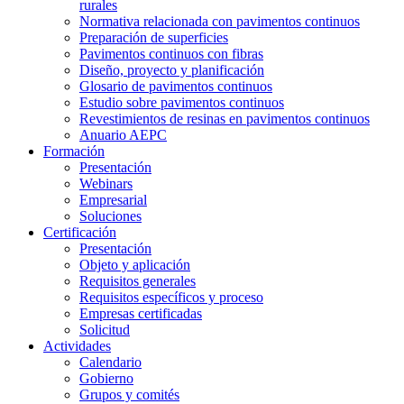
rurales
Normativa relacionada con pavimentos continuos
Preparación de superficies
Pavimentos continuos con fibras
Diseño, proyecto y planificación
Glosario de pavimentos continuos
Estudio sobre pavimentos continuos
Revestimientos de resinas en pavimentos continuos
Anuario AEPC
Formación
Presentación
Webinars
Empresarial
Soluciones
Certificación
Presentación
Objeto y aplicación
Requisitos generales
Requisitos específicos y proceso
Empresas certificadas
Solicitud
Actividades
Calendario
Gobierno
Grupos y comités