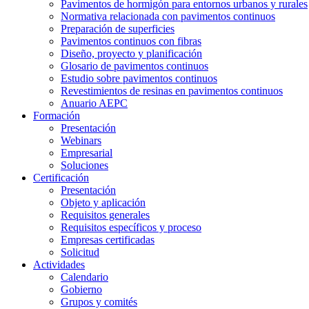
Pavimentos de hormigón para entornos urbanos y rurales
Normativa relacionada con pavimentos continuos
Preparación de superficies
Pavimentos continuos con fibras
Diseño, proyecto y planificación
Glosario de pavimentos continuos
Estudio sobre pavimentos continuos
Revestimientos de resinas en pavimentos continuos
Anuario AEPC
Formación
Presentación
Webinars
Empresarial
Soluciones
Certificación
Presentación
Objeto y aplicación
Requisitos generales
Requisitos específicos y proceso
Empresas certificadas
Solicitud
Actividades
Calendario
Gobierno
Grupos y comités