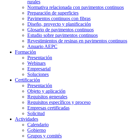
rurales
Normativa relacionada con pavimentos continuos
Preparación de superficies
Pavimentos continuos con fibras
Diseño, proyecto y planificación
Glosario de pavimentos continuos
Estudio sobre pavimentos continuos
Revestimientos de resinas en pavimentos continuos
Anuario AEPC
Formación
Presentación
Webinars
Empresarial
Soluciones
Certificación
Presentación
Objeto y aplicación
Requisitos generales
Requisitos específicos y proceso
Empresas certificadas
Solicitud
Actividades
Calendario
Gobierno
Grupos y comités