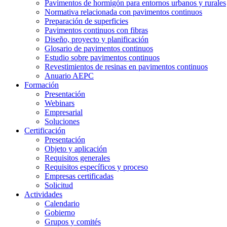
Pavimentos de hormigón para entornos urbanos y rurales
Normativa relacionada con pavimentos continuos
Preparación de superficies
Pavimentos continuos con fibras
Diseño, proyecto y planificación
Glosario de pavimentos continuos
Estudio sobre pavimentos continuos
Revestimientos de resinas en pavimentos continuos
Anuario AEPC
Formación
Presentación
Webinars
Empresarial
Soluciones
Certificación
Presentación
Objeto y aplicación
Requisitos generales
Requisitos específicos y proceso
Empresas certificadas
Solicitud
Actividades
Calendario
Gobierno
Grupos y comités