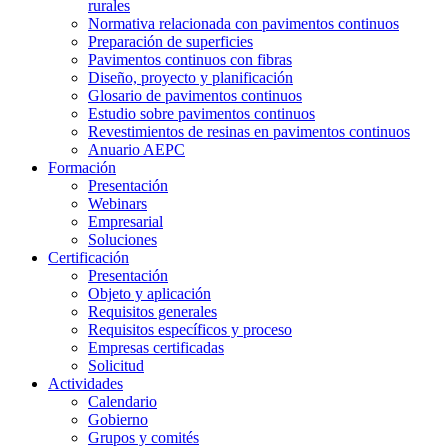
rurales
Normativa relacionada con pavimentos continuos
Preparación de superficies
Pavimentos continuos con fibras
Diseño, proyecto y planificación
Glosario de pavimentos continuos
Estudio sobre pavimentos continuos
Revestimientos de resinas en pavimentos continuos
Anuario AEPC
Formación
Presentación
Webinars
Empresarial
Soluciones
Certificación
Presentación
Objeto y aplicación
Requisitos generales
Requisitos específicos y proceso
Empresas certificadas
Solicitud
Actividades
Calendario
Gobierno
Grupos y comités