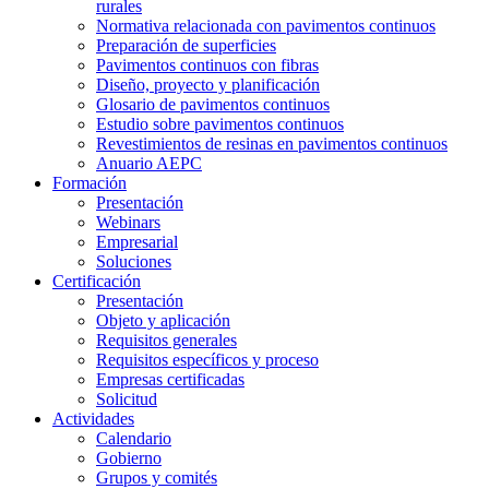
rurales
Normativa relacionada con pavimentos continuos
Preparación de superficies
Pavimentos continuos con fibras
Diseño, proyecto y planificación
Glosario de pavimentos continuos
Estudio sobre pavimentos continuos
Revestimientos de resinas en pavimentos continuos
Anuario AEPC
Formación
Presentación
Webinars
Empresarial
Soluciones
Certificación
Presentación
Objeto y aplicación
Requisitos generales
Requisitos específicos y proceso
Empresas certificadas
Solicitud
Actividades
Calendario
Gobierno
Grupos y comités