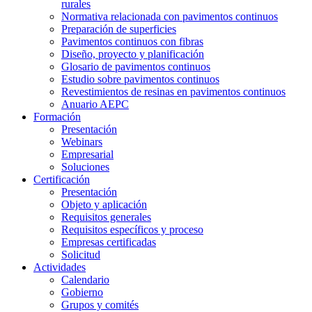
rurales
Normativa relacionada con pavimentos continuos
Preparación de superficies
Pavimentos continuos con fibras
Diseño, proyecto y planificación
Glosario de pavimentos continuos
Estudio sobre pavimentos continuos
Revestimientos de resinas en pavimentos continuos
Anuario AEPC
Formación
Presentación
Webinars
Empresarial
Soluciones
Certificación
Presentación
Objeto y aplicación
Requisitos generales
Requisitos específicos y proceso
Empresas certificadas
Solicitud
Actividades
Calendario
Gobierno
Grupos y comités