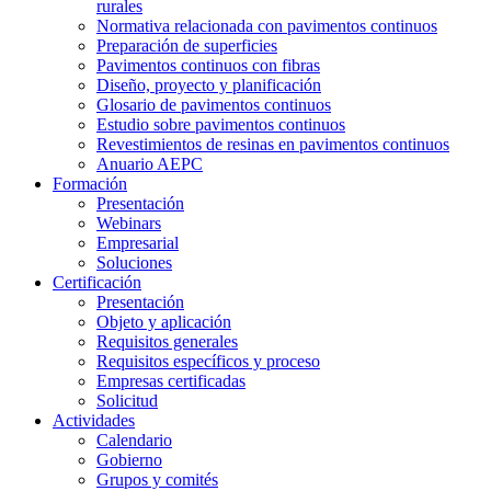
rurales
Normativa relacionada con pavimentos continuos
Preparación de superficies
Pavimentos continuos con fibras
Diseño, proyecto y planificación
Glosario de pavimentos continuos
Estudio sobre pavimentos continuos
Revestimientos de resinas en pavimentos continuos
Anuario AEPC
Formación
Presentación
Webinars
Empresarial
Soluciones
Certificación
Presentación
Objeto y aplicación
Requisitos generales
Requisitos específicos y proceso
Empresas certificadas
Solicitud
Actividades
Calendario
Gobierno
Grupos y comités