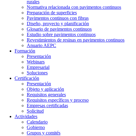
rurales
Normativa relacionada con pavimentos continuos
Preparación de superficies
Pavimentos continuos con fibras
Diseño, proyecto y planificación
Glosario de pavimentos continuos
Estudio sobre pavimentos continuos
Revestimientos de resinas en pavimentos continuos
Anuario AEPC
Formación
Presentación
Webinars
Empresarial
Soluciones
Certificación
Presentación
Objeto y aplicación
Requisitos generales
Requisitos específicos y proceso
Empresas certificadas
Solicitud
Actividades
Calendario
Gobierno
Grupos y comités