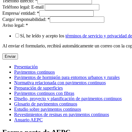
Teléfono directo:
*
Teléfono legal: E-mail
Empresa/ entidad:
*
Cargo/ responsabilidad:
*
Aviso legal:
*
Sí, he leído y acepto los
términos de servicio y privacidad 
Al enviar el formulario, recibirá automáticamente un correo con la copi
Enviar
Presentación
Pavimentos continuos
Pavimentos de hormigón para entornos urbanos y rurales
Normativa relacionada con pavimentos continuos
Preparación de superficies
Pavimentos continuos con fibras
Diseño, proyecto y planificación de pavimentos continuos
Glosario de pavimentos continuos
Estudio sobre pavimentos continuos
Revestimientos de resinas en pavimentos continuos
Anuario AEPC