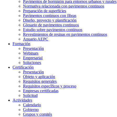
Pavimentos de hormigón para entornos urbanos y rurales
Normativa relacionada con pavimentos continuos
Preparación de superficies
Pavimentos continuos con fibras
Diseño, proyecto y planificación
Glosario de pavimentos continuos
Estudio sobre pavimentos continuos
Revestimientos de resinas en pavimentos continuos
Anuario AEPC
Formación
Presentación
Webinars
Empresarial
Soluciones
Certificación
Presentación
Objeto y aplicación
Requisitos generales
Requisitos específicos y proceso
Empresas certificadas
Solicitud
Actividades
Calendario
Gobierno
Grupos y comités