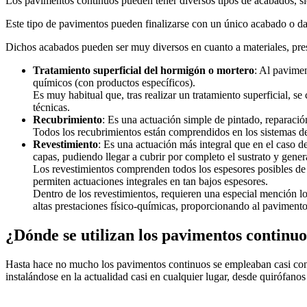
Los pavimentos continuos pueden tener diversos tipos de acabados, siend
Este tipo de pavimentos pueden finalizarse con un único acabado o da
Dichos acabados pueden ser muy diversos en cuanto a materiales, pre
Tratamiento superficial del hormigón o mortero
: Al pavimen
químicos (con productos específicos).
Es muy habitual que, tras realizar un tratamiento superficial, 
técnicas.
Recubrimiento
: Es una actuación simple de pintado, reparación
Todos los recubrimientos están comprendidos en los sistemas 
Revestimiento
: Es una actuación más integral que en el caso d
capas, pudiendo llegar a cubrir por completo el sustrato y gene
Los revestimientos comprenden todos los espesores posibles de 
permiten actuaciones integrales en tan bajos espesores.
Dentro de los revestimientos, requieren una especial mención l
altas prestaciones físico-químicas, proporcionando al pavimento
¿Dónde se utilizan los pavimentos continu
Hasta hace no mucho los pavimentos continuos se empleaban casi con e
instalándose en la actualidad casi en cualquier lugar, desde quirófanos