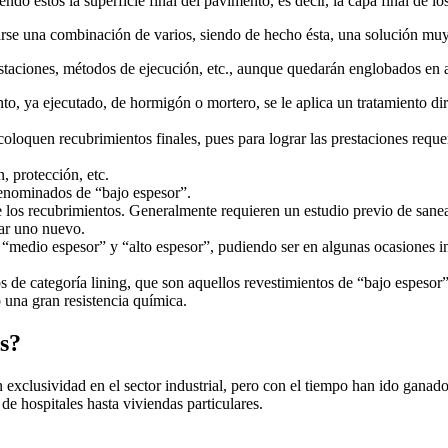
o éstos la superficie final del pavimento, es decir, la capa final de lo
rse una combinación de varios, siendo de hecho ésta, una solución muy
staciones, métodos de ejecución, etc., aunque quedarán englobados en a
to, ya ejecutado, de hormigón o mortero, se le aplica un tratamiento d
se coloquen recubrimientos finales, pues para lograr las prestaciones re
, protección, etc.
denominados de “bajo espesor”.
e los recubrimientos. Generalmente requieren un estudio previo de sanea
rar uno nuevo.
“medio espesor” y “alto espesor”, pudiendo ser en algunas ocasiones inc
os de categoría lining, que son aquellos revestimientos de “bajo espeso
 una gran resistencia química.
os?
xclusividad en el sector industrial, pero con el tiempo han ido ganad
 de hospitales hasta viviendas particulares.