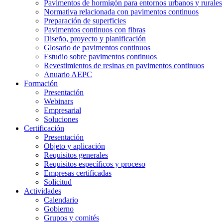
Pavimentos de hormigón para entornos urbanos y rurales
Normativa relacionada con pavimentos continuos
Preparación de superficies
Pavimentos continuos con fibras
Diseño, proyecto y planificación
Glosario de pavimentos continuos
Estudio sobre pavimentos continuos
Revestimientos de resinas en pavimentos continuos
Anuario AEPC
Formación
Presentación
Webinars
Empresarial
Soluciones
Certificación
Presentación
Objeto y aplicación
Requisitos generales
Requisitos específicos y proceso
Empresas certificadas
Solicitud
Actividades
Calendario
Gobierno
Grupos y comités