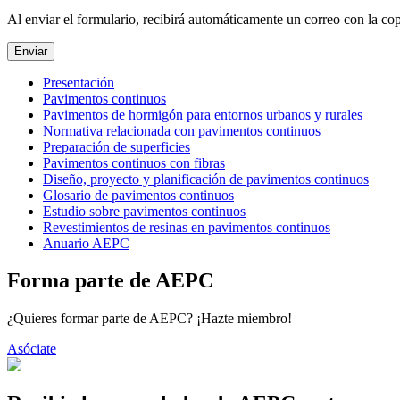
Al enviar el formulario, recibirá automáticamente un correo con la copi
Enviar
Presentación
Pavimentos continuos
Pavimentos de hormigón para entornos urbanos y rurales
Normativa relacionada con pavimentos continuos
Preparación de superficies
Pavimentos continuos con fibras
Diseño, proyecto y planificación de pavimentos continuos
Glosario de pavimentos continuos
Estudio sobre pavimentos continuos
Revestimientos de resinas en pavimentos continuos
Anuario AEPC
Forma parte de AEPC
¿Quieres formar parte de AEPC? ¡Hazte miembro!
Asóciate