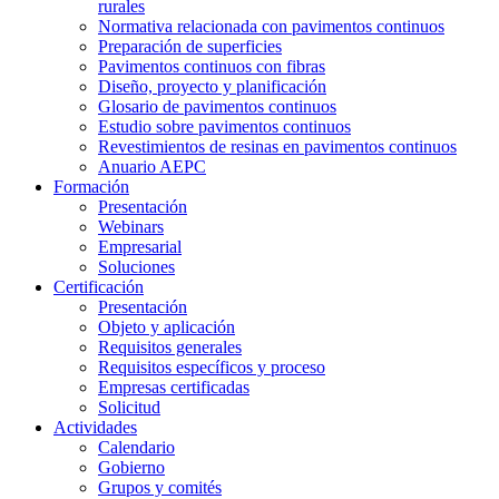
rurales
Normativa relacionada con pavimentos continuos
Preparación de superficies
Pavimentos continuos con fibras
Diseño, proyecto y planificación
Glosario de pavimentos continuos
Estudio sobre pavimentos continuos
Revestimientos de resinas en pavimentos continuos
Anuario AEPC
Formación
Presentación
Webinars
Empresarial
Soluciones
Certificación
Presentación
Objeto y aplicación
Requisitos generales
Requisitos específicos y proceso
Empresas certificadas
Solicitud
Actividades
Calendario
Gobierno
Grupos y comités